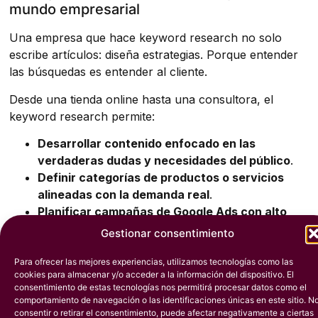
mundo empresarial
Una empresa que hace keyword research no solo
escribe artículos: diseña estrategias. Porque entender
las búsquedas es entender al cliente.
Desde una tienda online hasta una consultora, el
keyword research permite:
Desarrollar contenido enfocado en las
verdaderas dudas y necesidades del público
.
Definir categorías de productos o servicios
alineadas con la demanda real
.
Planificar campañas de Google Ads con alto
rendimiento y bajo coste
.
Gestionar consentimiento
Monitorizar la evolución del mercado y
adaptarse a nuevas tendencias
.
Para ofrecer las mejores experiencias, utilizamos tecnologías como las
cookies para almacenar y/o acceder a la información del dispositivo. El
Conectar con clientes en cada etapa del
consentimiento de estas tecnologías nos permitirá procesar datos como el
proceso de decisión de compra.
comportamiento de navegación o las identificaciones únicas en este sitio. N
Para las empresas B2B, por ejemplo, el keyword
consentir o retirar el consentimiento, puede afectar negativamente a ciertas