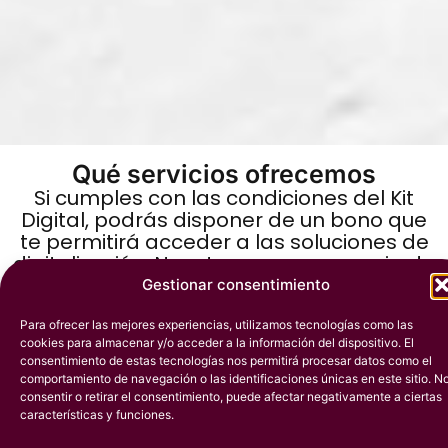
Qué servicios ofrecemos
Si cumples con las condiciones del Kit
Digital, podrás disponer de un bono que
te permitirá acceder a las soluciones de
digitalización. Nosotros, como agencia de
marketing digital, ofrecemos cuatro
Gestionar consentimiento
soluciones subvencionadas con los Bonos
Digitales:
Para ofrecer las mejores experiencias, utilizamos tecnologías como las
cookies para almacenar y/o acceder a la información del dispositivo. El
consentimiento de estas tecnologías nos permitirá procesar datos como el
comportamiento de navegación o las identificaciones únicas en este sitio. N
consentir o retirar el consentimiento, puede afectar negativamente a ciertas
características y funciones.