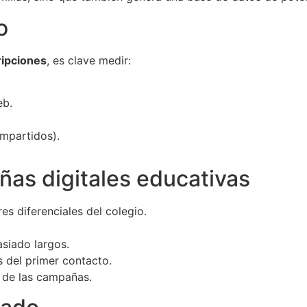
o
ripciones
, es clave medir:
eb.
ompartidos).
as digitales educativas
es diferenciales del colegio.
siado largos.
s del primer contacto.
d de las campañas.