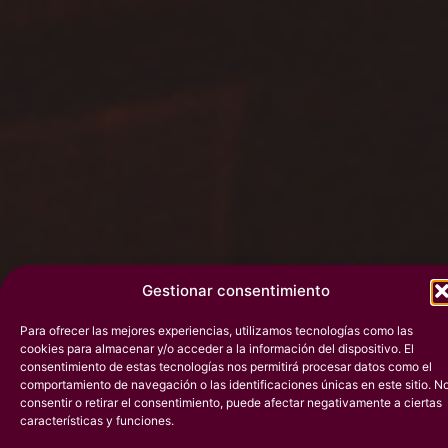
Gestionar consentimiento
Para ofrecer las mejores experiencias, utilizamos tecnologías como las
cookies para almacenar y/o acceder a la información del dispositivo. El
C
a
m
p
l
u
s
e
s
u
n
a
r
e
d
Sobre Camplus
consentimiento de estas tecnologías nos permitirá procesar datos como el
d
e
r
e
s
i
d
e
n
c
i
a
s
comportamiento de navegación o las identificaciones únicas en este sitio. N
u
n
i
v
e
r
s
i
t
a
r
i
a
s
q
u
e
consentir o retirar el consentimiento, puede afectar negativamente a ciertas
o
f
r
e
c
e
m
u
c
h
o
m
á
s
características y funciones.
q
u
e
a
l
o
j
a
m
i
e
n
t
o
:
u
n
e
n
t
o
r
n
o
p
a
r
a