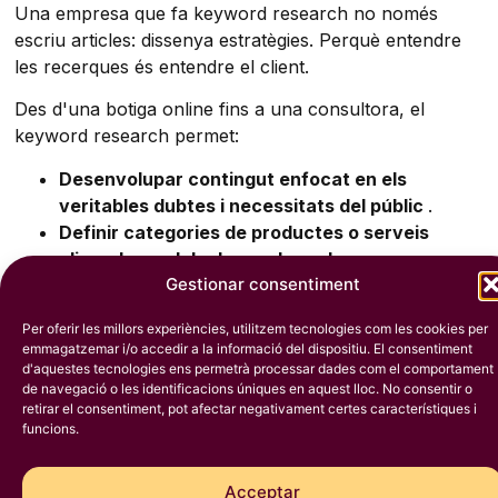
Una empresa que fa keyword research no només
escriu articles: dissenya estratègies. Perquè entendre
les recerques és entendre el client.
Des d'una botiga online fins a una consultora, el
keyword research permet:
Desenvolupar contingut enfocat en els
veritables dubtes i necessitats del públic
.
Definir categories de productes o serveis
alineades amb la demanda real
.
Gestionar consentiment
Planificar campanyes de Google Ads amb alt
rendiment i baix cost
.
Per oferir les millors experiències, utilitzem tecnologies com les cookies per
Monitoritzar l' evolució del mercat i adaptar-se
emmagatzemar i/o accedir a la informació del dispositiu. El consentiment
a noves tendències
.
d'aquestes tecnologies ens permetrà processar dades com el comportament
de navegació o les identificacions úniques en aquest lloc. No consentir o
Connectar amb clients en cada etapa del
retirar el consentiment, pot afectar negativament certes característiques i
procés de decisió de compra.
funcions.
Per a les empreses B2B, per exemple, el keyword
research efectiu permet descobrir què busquen els
Acceptar