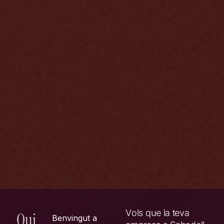
V
o
l
s
q
u
e
l
a
t
e
v
a
Qui
Benvingut a